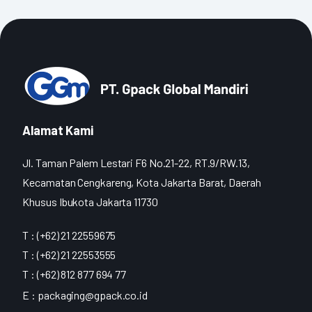
Alamat Kami
Jl. Taman Palem Lestari F6 No.21-22, RT.9/RW.13,
Kecamatan Cengkareng, Kota Jakarta Barat, Daerah
Khusus Ibukota Jakarta 11730
T : (+62) 21 22559675
T : (+62) 21 22553555
T : (+62) 812 877 694 77
E :
packaging@gpack.co.id