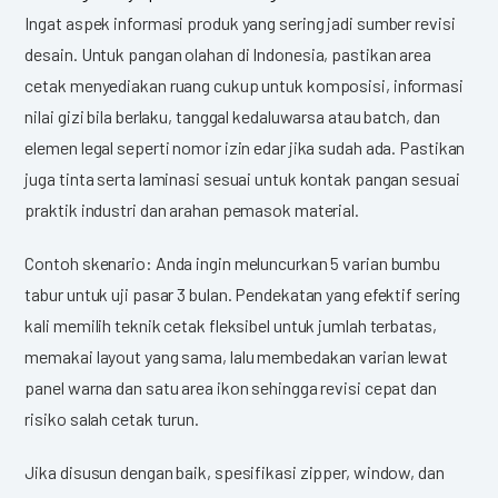
Ingat aspek informasi produk yang sering jadi sumber revisi
desain. Untuk pangan olahan di Indonesia, pastikan area
cetak menyediakan ruang cukup untuk komposisi, informasi
nilai gizi bila berlaku, tanggal kedaluwarsa atau batch, dan
elemen legal seperti nomor izin edar jika sudah ada. Pastikan
juga tinta serta laminasi sesuai untuk kontak pangan sesuai
praktik industri dan arahan pemasok material.
Contoh skenario: Anda ingin meluncurkan 5 varian bumbu
tabur untuk uji pasar 3 bulan. Pendekatan yang efektif sering
kali memilih teknik cetak fleksibel untuk jumlah terbatas,
memakai layout yang sama, lalu membedakan varian lewat
panel warna dan satu area ikon sehingga revisi cepat dan
risiko salah cetak turun.
Jika disusun dengan baik, spesifikasi zipper, window, dan