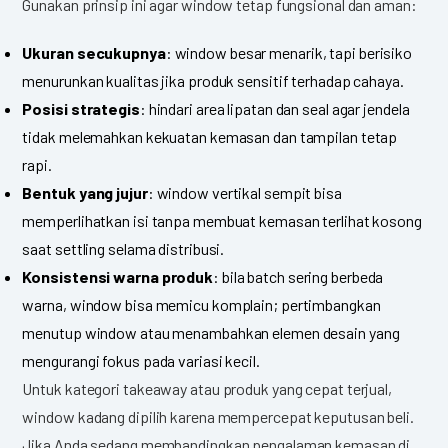
Gunakan prinsip ini agar window tetap fungsional dan aman:
Ukuran secukupnya
: window besar menarik, tapi berisiko
menurunkan kualitas jika produk sensitif terhadap cahaya.
Posisi strategis
: hindari area lipatan dan seal agar jendela
tidak melemahkan kekuatan kemasan dan tampilan tetap
rapi.
Bentuk yang jujur
: window vertikal sempit bisa
memperlihatkan isi tanpa membuat kemasan terlihat kosong
saat settling selama distribusi.
Konsistensi warna produk
: bila batch sering berbeda
warna, window bisa memicu komplain; pertimbangkan
menutup window atau menambahkan elemen desain yang
mengurangi fokus pada variasi kecil.
Untuk kategori takeaway atau produk yang cepat terjual,
window kadang dipilih karena mempercepat keputusan beli.
Jika Anda sedang membandingkan pengalaman kemasan di