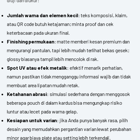
diuji dan diukur:
Jumlah warna dan elemen kecil
: teks komposisi, klaim,
atau QR code butuh ketajaman; minta proof dan cek
keterbacaan pada ukuran final.
Finishing permukaan
: matte memberi kesan premium dan
mengurangi pantulan, tapi lebih mudah terlihat bekas gesek;
glossy biasanya tampil lebih mencolok di rak.
Spot UV atau efek metalik
: efektif menarik perhatian,
namun pastikan tidak mengganggu informasi wajib dan tidak
membuat area lipatan mudah retak.
Ketahanan abrasi
: simulasi sederhana dengan menggosok
beberapa pouch di dalam kardus bisa mengungkap risiko
luntur atau lecet pada warna gelap.
Kesiapan untuk varian
: jika Anda punya banyak rasa, pilih
desain yang memudahkan pergantian varian lewat perubahan
minor agar biaya plate atau setting lebih terkendali.