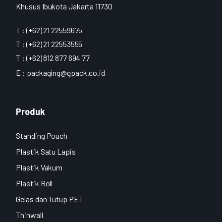
Khusus Ibukota Jakarta 11730
T : (+62) 21 22559675
T : (+62) 21 22553555
T : (+62) 812 877 694 77
E :
packaging@gpack.co.id
Produk
Standing Pouch
Plastik Satu Lapis
Plastik Vakum
Plastik Roll
Gelas dan Tutup PET
Thinwall