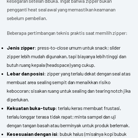
kesegaran setelah dibuka. Ingat bahwa zipper bukan
pengganti heat seal awal yang memastikan keamanan
sebelum pembelian.
Beberapa pertimbangan teknis praktis saat memilih zipper:
Jenis zipper
: press-to-close umum untuk snack; slider
zipper lebih mudah digunakan, tapi biayanya lebih tinggi dan
butuh ruang kepala (headspace) yang cukup.
Lebar dan posisi
: zipper yang terlalu dekat dengan seal atas
membuat area sealing sempit dan menaikkan risiko
kebocoran; sisakan ruang untuk sealing dan tearing notch jika
diperlukan.
Kekuatan buka-tutup
: terlalu keras membuat frustasi,
terlalu longgar terasa tidak rapat; minta sampel dan uji
dengan tangan basah atau berminyak untuk produk berlemak.
Kesesuaian dengan isi
: bubuk halus (misalnya kopi bubuk