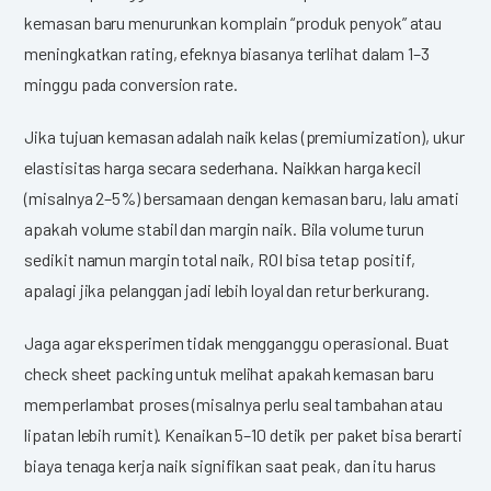
kemasan baru menurunkan komplain “produk penyok” atau
meningkatkan rating, efeknya biasanya terlihat dalam 1–3
minggu pada conversion rate.
Jika tujuan kemasan adalah naik kelas (premiumization), ukur
elastisitas harga secara sederhana. Naikkan harga kecil
(misalnya 2–5%) bersamaan dengan kemasan baru, lalu amati
apakah volume stabil dan margin naik. Bila volume turun
sedikit namun margin total naik, ROI bisa tetap positif,
apalagi jika pelanggan jadi lebih loyal dan retur berkurang.
Jaga agar eksperimen tidak mengganggu operasional. Buat
check sheet packing untuk melihat apakah kemasan baru
memperlambat proses (misalnya perlu seal tambahan atau
lipatan lebih rumit). Kenaikan 5–10 detik per paket bisa berarti
biaya tenaga kerja naik signifikan saat peak, dan itu harus