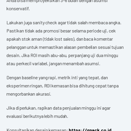
Anda bisa memproyeksikan 3–6 bulan dengan asumsi
konservatif.
Lakukan juga sanity check agar tidak salah membaca angka.
Pastikan tidak ada promosi besar selama periode uji, cek
apakah stok aman (tidak lost sales), dan baca komentar
pelanggan untuk memastikan alasan pembelian sesuai tujuan
desain. Jika ROI masih abu-abu, perpanjang uji dua minggu
atau perkecil variabel, jangan menambah asumsi.
Dengan baseline yang rapi, metrik inti yang tepat, dan
eksperimen ringan, ROI kemasan bisa dihitung cepat tanpa
mengorbankan akurasi.
Jika diperlukan, rapikan data penjualan minggu ini agar
evaluasi berikutnya lebih mudah.
Konsultasikan desain kemasan:
https://gpack.co.id