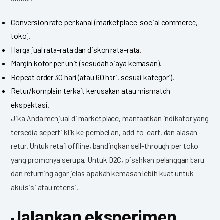
Conversion rate per kanal (marketplace, social commerce,
toko).
Harga jual rata-rata dan diskon rata-rata.
Margin kotor per unit (sesudah biaya kemasan).
Repeat order 30 hari (atau 60 hari, sesuai kategori).
Retur/komplain terkait kerusakan atau mismatch
ekspektasi.
Jika Anda menjual di marketplace, manfaatkan indikator yang
tersedia seperti klik ke pembelian, add-to-cart, dan alasan
retur. Untuk retail offline, bandingkan sell-through per toko
yang promonya serupa. Untuk D2C, pisahkan pelanggan baru
dan returning agar jelas apakah kemasan lebih kuat untuk
akuisisi atau retensi.
Jalankan eksperimen