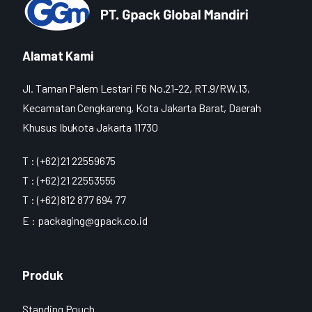
Alamat Kami
Jl. Taman Palem Lestari F6 No.21-22, RT.9/RW.13,
Kecamatan Cengkareng, Kota Jakarta Barat, Daerah
Khusus Ibukota Jakarta 11730
T : (+62) 21 22559675
T : (+62) 21 22553555
T : (+62) 812 877 694 77
E :
packaging@gpack.co.id
Produk
Standing Pouch