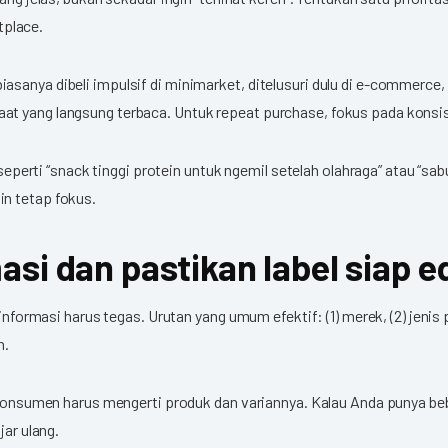
place.
sanya dibeli impulsif di minimarket, ditelusuri dulu di e-commerce, 
t yang langsung terbaca. Untuk repeat purchase, fokus pada konsist
 seperti “snack tinggi protein untuk ngemil setelah olahraga” atau “sab
in tetap fokus.
asi dan pastikan label siap e
 informasi harus tegas. Urutan yang umum efektif: (1) merek, (2) jenis
n.
, konsumen harus mengerti produk dan variannya. Kalau Anda punya be
jar ulang.