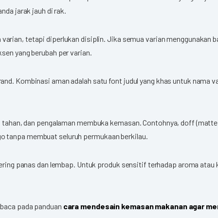
da jarak jauh di rak.
arian, tetapi diperlukan disiplin. Jika semua varian menggunakan
ksen yang berubah per varian.
and. Kombinasi aman adalah satu font judul yang khas untuk nama var
daya tahan, dan pengalaman membuka kemasan. Contohnya, doff (matt
o tanpa membuat seluruh permukaan berkilau.
sering panas dan lembap. Untuk produk sensitif terhadap aroma atau 
dibaca pada panduan
cara mendesain kemasan makanan agar mena