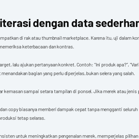
lu iterasi dengan data sederha
tempatkan di rak atau thumbnail marketplace. Karena itu, uji dalam ko
uk memeriksa keterbacaan dan kontras.
rget, lalu ajukan pertanyaan konkret. Contoh: “Ini produk apa?”, “Va
menandakan bagian yang perlu diperjelas, bukan selera yang salah.
r kemasan sampai setara tampilan di ponsel. Jika merek atau jenis 
out dan copy biasanya memberi dampak cepat tanpa mengganti seluruh 
roduksi tetap selaras.
onsisten untuk meningkatkan pengenalan merek, memperjelas pilihan