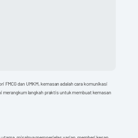
egori FMCG dan UMKM, kemasan adalah cara komunikasi
ni merangkum langkah praktis untuk membuat kemasan
itas utama, misalnya memperjelas varian, memberi kesan