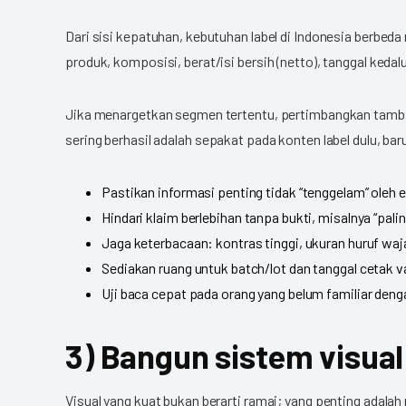
Dari sisi kepatuhan, kebutuhan label di Indonesia berbed
produk, komposisi, berat/isi bersih (netto), tanggal keda
Jika menargetkan segmen tertentu, pertimbangkan tambahan
sering berhasil adalah sepakat pada konten label dulu, baru
Pastikan informasi penting tidak “tenggelam” oleh 
Hindari klaim berlebihan tanpa bukti, misalnya “palin
Jaga keterbacaan: kontras tinggi, ukuran huruf waj
Sediakan ruang untuk batch/lot dan tanggal cetak va
Uji baca cepat pada orang yang belum familiar den
3) Bangun sistem visual:
Visual yang kuat bukan berarti ramai; yang penting adalah 