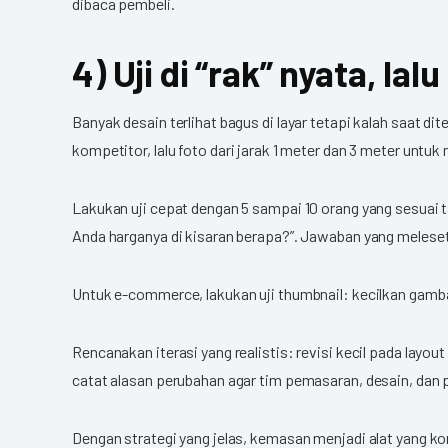
dibaca pembeli.
4) Uji di “rak” nyata, la
Banyak desain terlihat bagus di layar tetapi kalah saat di
kompetitor, lalu foto dari jarak 1 meter dan 3 meter unt
Lakukan uji cepat dengan 5 sampai 10 orang yang sesuai ta
Anda harganya di kisaran berapa?”. Jawaban yang meleset 
Untuk e-commerce, lakukan uji thumbnail: kecilkan gamba
Rencanakan iterasi yang realistis: revisi kecil pada lay
catat alasan perubahan agar tim pemasaran, desain, dan p
Dengan strategi yang jelas, kemasan menjadi alat yang k