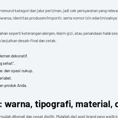
a menurut kategori dan jalur perizinan, jadi cek persyaratan yang re
luwarsa, identitas produsen/importir, serta nomor izin edar (misalny
 seperti keterangan alergen, klaim gizi, atau penandaan halal sesuai
 lanjutkan desain final dan cetak.
elemen dekoratif.
g sehat”.
ar, dan spasi cukup.
riabel.
gan produk Anda.
 warna, tipografi, material, 
mudah dikenali dan cepat dipilih. Mulailah dari aset brand yang wajib 