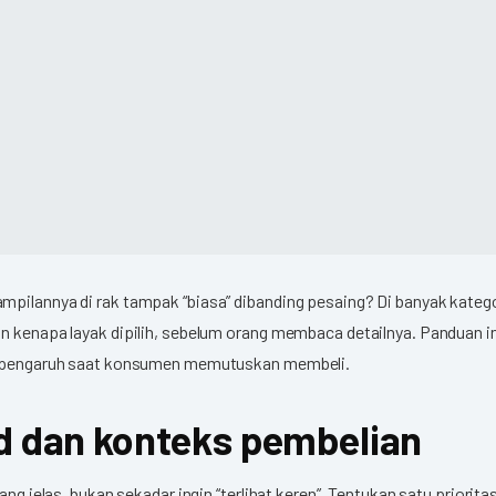
ampilannya di rak tampak “biasa” dibanding pesaing? Di banyak kat
n kenapa layak dipilih, sebelum orang membaca detailnya.
Panduan i
 berpengaruh saat konsumen memutuskan membeli.
and dan konteks pembelian
yang jelas, bukan sekadar ingin “terlihat keren”. Tentukan satu prior