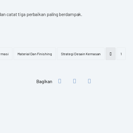
dan catat tiga perbaikan paling berdampak.
ormasi
Material Dan Finishing
Strategi Desain Kemasan
1