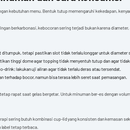
dengan kebutuhan menu. Bentuk tutup memengaruhi kekedapan, kenya
ngan berkarbonasi, kebocoran sering terjadi bukan karena diameter, 
at ditumpuk, tetapi pastikan slot tidak terlalu longgar untuk diameter
tikan tinggi dome agar topping tidak menyentuh tutup dan agar tida
o-drink; lakukan uji aliran agar tidak terlalu deras atau tersendat.
man terhadap bocor, namun bisa terasa lebih seret saat pemasangan.
g tetap rapat saat gelas bergetar. Untuk minuman ber-es dengan volu
lan rapi sering butuh kombinasi cup-lid yang konsisten dan kemasan s
label tetap terbaca.