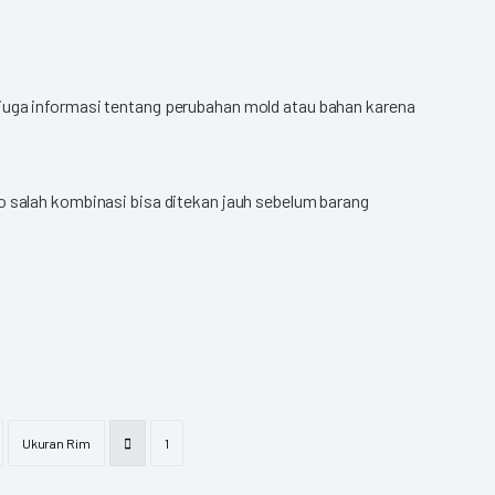
 juga informasi tentang perubahan mold atau bahan karena
o salah kombinasi bisa ditekan jauh sebelum barang
Ukuran Rim
1