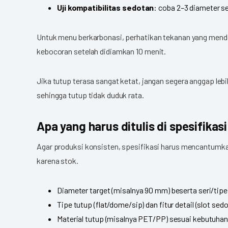
Uji kompatibilitas sedotan
: coba 2–3 diameter s
Untuk menu berkarbonasi, perhatikan tekanan yang mendor
kebocoran setelah didiamkan 10 menit.
Jika tutup terasa sangat ketat, jangan segera anggap leb
sehingga tutup tidak duduk rata.
Apa yang harus ditulis di spesifikas
Agar produksi konsisten, spesifikasi harus mencantumka
karena stok.
Diameter target (misalnya 90 mm) beserta seri/tipe
Tipe tutup (flat/dome/sip) dan fitur detail (slot sedot
Material tutup (misalnya PET/PP) sesuai kebutuhan