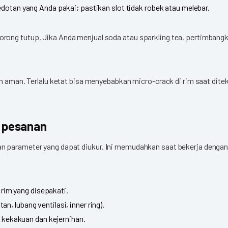
edotan yang Anda pakai; pastikan slot tidak robek atau melebar.
ong tutup. Jika Anda menjual soda atau sparkling tea, pertimbangkan
ih aman. Terlalu ketat bisa menyebabkan micro-crack di rim saat dit
i pesanan
n parameter yang dapat diukur. Ini memudahkan saat bekerja dengan 
 rim yang disepakati.
an, lubang ventilasi, inner ring).
 kekakuan dan kejernihan.