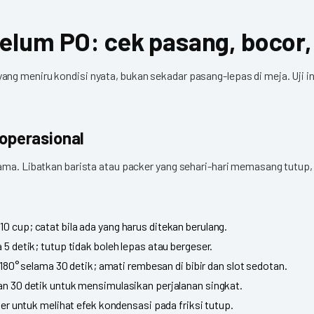
elum PO: cek pasang, bocor,
ng meniru kondisi nyata, bukan sekadar pasang-lepas di meja. Uji in
 operasional
sama. Libatkan barista atau packer yang sehari-hari memasang tutup
0 cup; catat bila ada yang harus ditekan berulang.
5 detik; tutup tidak boleh lepas atau bergeser.
k 180° selama 30 detik; amati rembesan di bibir dan slot sedotan.
an 30 detik untuk mensimulasikan perjalanan singkat.
ler untuk melihat efek kondensasi pada friksi tutup.