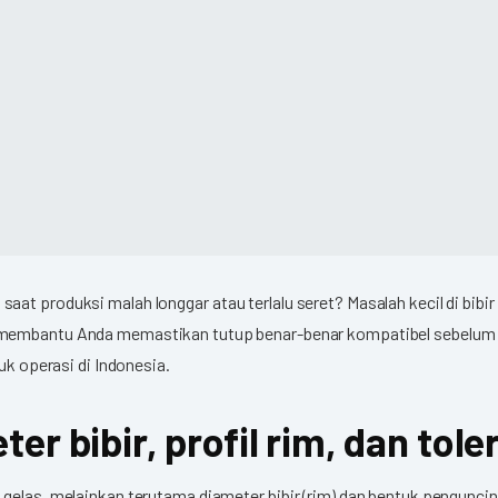
aat produksi malah longgar atau terlalu seret? Masalah kecil di bib
membantu Anda memastikan tutup benar-benar kompatibel sebelum 
uk operasi di Indonesia.
er bibir, profil rim, dan tole
 gelas, melainkan terutama diameter bibir (rim) dan bentuk pengunc