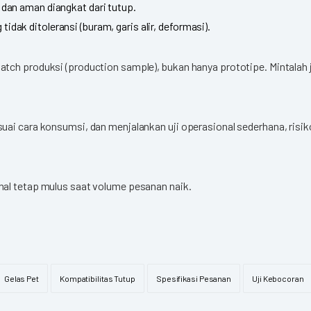
k dan aman diangkat dari tutup.
idak ditoleransi (buram, garis alir, deformasi).
tch produksi (production sample), bukan hanya prototipe. Mintalah
uai cara konsumsi, dan menjalankan uji operasional sederhana, risik
nal tetap mulus saat volume pesanan naik.
Gelas Pet
Kompatibilitas Tutup
Spesifikasi Pesanan
Uji Kebocoran