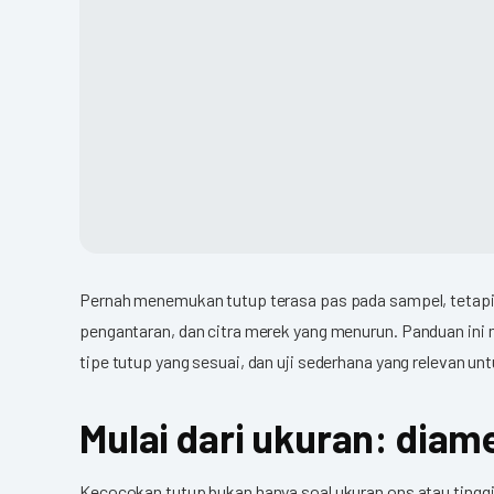
Pernah menemukan tutup terasa pas pada sampel, tetapi s
pengantaran, dan citra merek yang menurun.
Panduan ini 
tipe tutup yang sesuai, dan uji sederhana yang relevan unt
Mulai dari ukuran: diamet
Kecocokan tutup bukan hanya soal ukuran ons atau tinggi