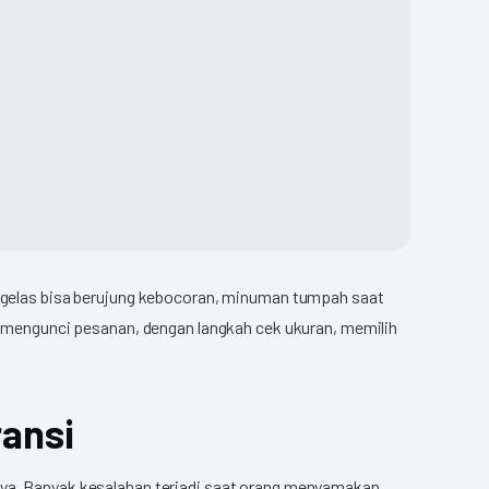
ir gelas bisa berujung kebocoran, minuman tumpah saat
mengunci pesanan, dengan langkah cek ukuran, memilih
ransi
inya. Banyak kesalahan terjadi saat orang menyamakan