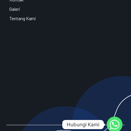
Galeri
Tentang Kami
Hubungi Kami
Hubungi Kami