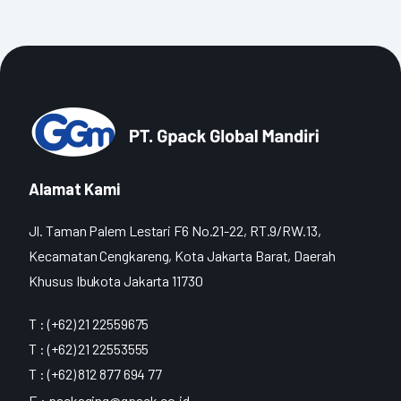
Alamat Kami
Jl. Taman Palem Lestari F6 No.21-22, RT.9/RW.13,
Kecamatan Cengkareng, Kota Jakarta Barat, Daerah
Khusus Ibukota Jakarta 11730
T : (+62) 21 22559675
T : (+62) 21 22553555
T : (+62) 812 877 694 77
E :
packaging@gpack.co.id