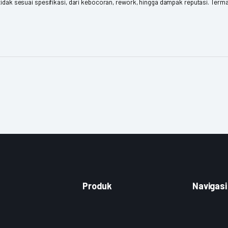
n tidak sesuai spesifikasi, dari kebocoran, rework, hingga dampak reputasi. Ter
Produk
Navigasi
Standing Pouch
Kontak
amatan
Plastik Satu Lapis
Galeri