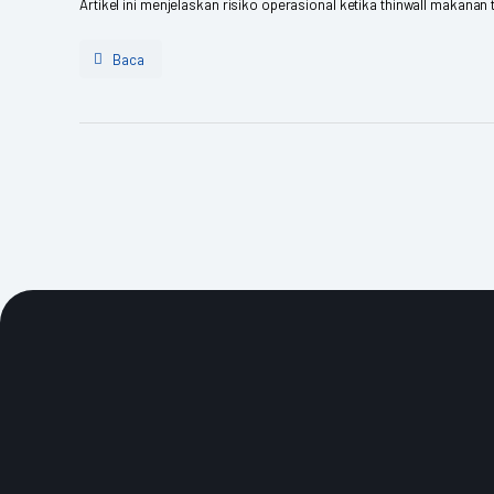
Artikel ini menjelaskan risiko operasional ketika thinwall makana
Baca
Jl. Taman Palem Lestari F6 No.21-22, RT.9/RW.13, Kec