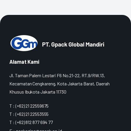
Alamat Kami
Jl. Taman Palem Lestari F6 No.21-22, RT.9/RW.13,
Kecamatan Cengkareng, Kota Jakarta Barat, Daerah
Khusus Ibukota Jakarta 11730
T : (+62) 21 22559675
T : (+62) 21 22553555
T : (+62) 812 877 694 77
E :
packaging@gpack.co.id