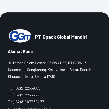
Alamat Kami
Jl. Taman Palem Lestari F6 No.21-22, RT.9/RW.13,
Kecamatan Cengkareng, Kota Jakarta Barat, Daerah
Khusus Ibukota Jakarta 11730
T : (+62) 21 22559675
T : (+62) 21 22553555
T : (+62) 812 877 694 77
E :
packaging@gpack.co.id