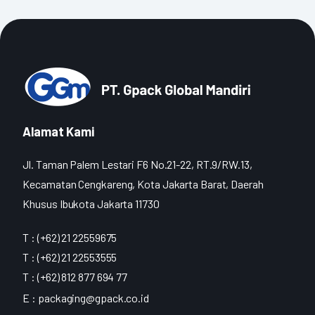
Alamat Kami
Jl. Taman Palem Lestari F6 No.21-22, RT.9/RW.13,
Kecamatan Cengkareng, Kota Jakarta Barat, Daerah
Khusus Ibukota Jakarta 11730
T : (+62) 21 22559675
T : (+62) 21 22553555
T : (+62) 812 877 694 77
E :
packaging@gpack.co.id