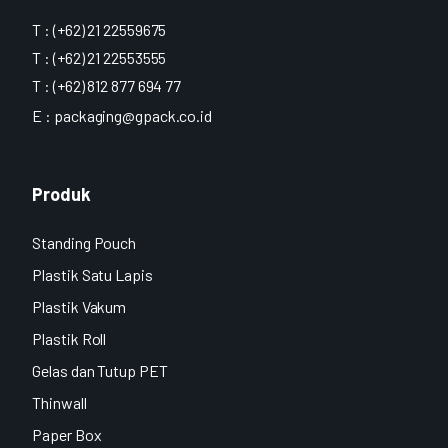
T : (+62) 21 22559675
T : (+62) 21 22553555
T : (+62) 812 877 694 77
E :
packaging@gpack.co.id
Produk
Standing Pouch
Plastik Satu Lapis
Plastik Vakum
Plastik Roll
Gelas dan Tutup PET
Thinwall
Paper Box