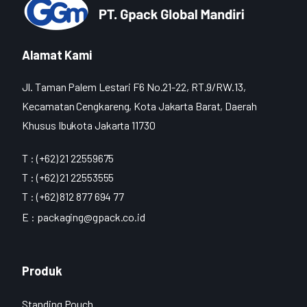
Alamat Kami
Jl. Taman Palem Lestari F6 No.21-22, RT.9/RW.13,
Kecamatan Cengkareng, Kota Jakarta Barat, Daerah
Khusus Ibukota Jakarta 11730
T : (+62) 21 22559675
T : (+62) 21 22553555
T : (+62) 812 877 694 77
E :
packaging@gpack.co.id
Produk
Standing Pouch