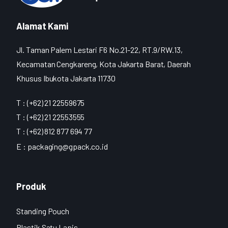
Alamat Kami
Jl. Taman Palem Lestari F6 No.21-22, RT.9/RW.13,
Kecamatan Cengkareng, Kota Jakarta Barat, Daerah
Khusus Ibukota Jakarta 11730
T : (+62) 21 22559675
T : (+62) 21 22553555
T : (+62) 812 877 694 77
E :
packaging@gpack.co.id
Produk
Standing Pouch
Plastik Satu Lapis