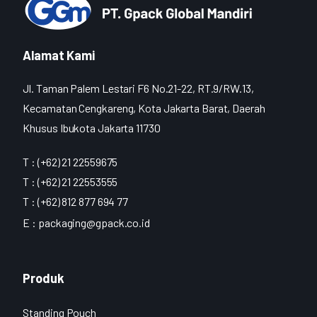
Alamat Kami
Jl. Taman Palem Lestari F6 No.21-22, RT.9/RW.13,
Kecamatan Cengkareng, Kota Jakarta Barat, Daerah
Khusus Ibukota Jakarta 11730
T : (+62) 21 22559675
T : (+62) 21 22553555
T : (+62) 812 877 694 77
E :
packaging@gpack.co.id
Produk
Standing Pouch