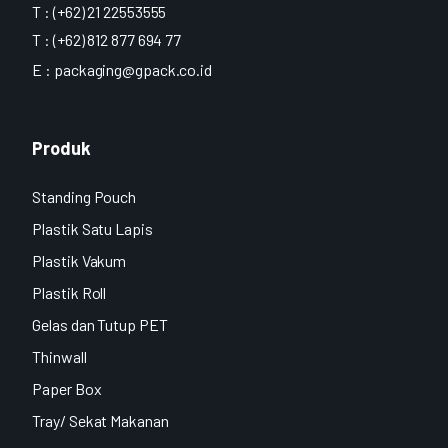
T : (+62) 21 22553555
T : (+62) 812 877 694 77
E :
packaging@gpack.co.id
Produk
Standing Pouch
Plastik Satu Lapis
Plastik Vakum
Plastik Roll
Gelas dan Tutup PET
Thinwall
Paper Box
Tray/ Sekat Makanan