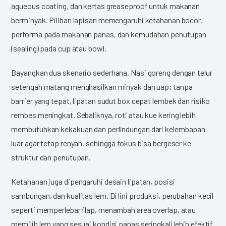
aqueous coating, dan kertas greaseproof untuk makanan
berminyak. Pilihan lapisan memengaruhi ketahanan bocor,
performa pada makanan panas, dan kemudahan penutupan
(sealing) pada cup atau bowl.
Bayangkan dua skenario sederhana. Nasi goreng dengan telur
setengah matang menghasilkan minyak dan uap; tanpa
barrier yang tepat, lipatan sudut box cepat lembek dan risiko
rembes meningkat. Sebaliknya, roti atau kue kering lebih
membutuhkan kekakuan dan perlindungan dari kelembapan
luar agar tetap renyah, sehingga fokus bisa bergeser ke
struktur dan penutupan.
Ketahanan juga dipengaruhi desain lipatan, posisi
sambungan, dan kualitas lem. Di lini produksi, perubahan kecil
seperti memperlebar flap, menambah area overlap, atau
memilih lem yang sesuai kondisi panas seringkali lebih efektif