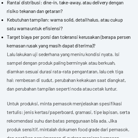
Rantai distribusi: dine-in, take-away, atau delivery dengan
risiko tekanan dan getaran?
Kebutuhan tampilan: warna solid, detail halus, atau cukup
satu warna untuk efisiensi?
Target biaya per porsi dan toleransi kerusakan (berapa persen
kemasan rusak yang masih dapat diterima)?
Lalu lakukan uji sederhana yang meniru kondisi nyata. Isi
sampel dengan produk paling berminyak atau berkuah,
diamkan sesuai durasi rata-rata pengantaran, lalu cek tiga
hal: rembesan di sudut, perubahan kekakuan saat diangkat,
dan perubahan tampilan seperti noda atau cetak luntur.
Untuk produksi, minta pemasok menjelaskan spesifikasi
tertulis: jenis kertas/paperboard, gramasi, tipe lapisan, serta
rekomendasi suhu dan batas penggunaan bila ada. Jika
produk sensitif, mintalah dokumen food grade dari pemasok,
dan pastikan penyimpanan di gudang menjaga kemasan